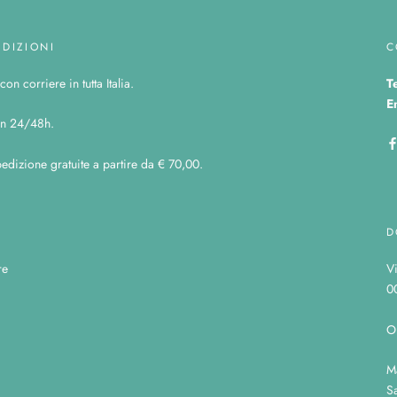
EDIZIONI
C
on corriere in tutta Italia.
T
E
n 24/48h.
edizione gratuite a partire da € 70,00.
D
re
V
0
O
M
Sa