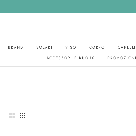
Skip
to
content
BRAND
SOLARI
VISO
CORPO
CAPELLI
ACCESSORI E BIJOUX
PROMOZION