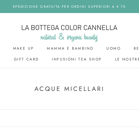
SPEDIZIONE GRATUITA PER ORDINI SUPERIORI A € 70
MAKE UP
MAMMA E BAMBINO
UOMO
B
I
GIFT CARD
INFUSIONI TEA SHOP
LE NOSTR
GIFT CARD
UOMO
ACQUE MICELLARI