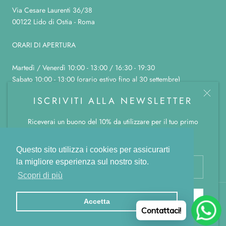
Via Cesare Laurenti 36/38
00122 Lido di Ostia - Roma
ORARI DI APERTURA
Martedì / Venerdì 10:00 - 13:00 / 16:30 - 19:30
Sabato 10:00 - 13:00 (orario estivo fino al 30 settembre)
Domenica, lunedì e sabato pomeriggio chiuso
ISCRIVITI ALLA NEWSLETTER
Riceverai un buono del 10% da utilizzare per il tuo primo
ordine.
© LA BOTTEGA COLOR CANNELLA
Powered by Shopify
Questo sito utilizza i cookies per assicurarti
la migliore esperienza sul nostro sito.
Scopri di più
SUBSCRIBE
Accetta
Contattaci!