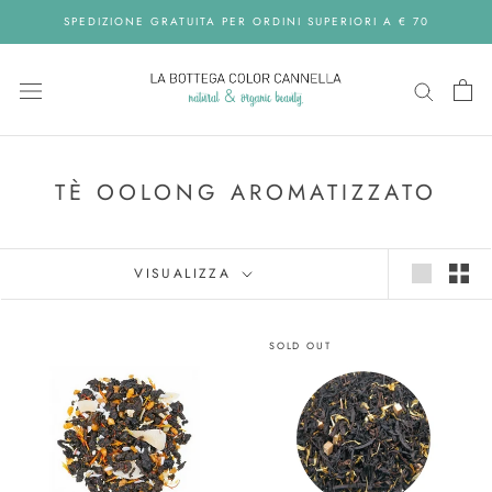
Skip
SPEDIZIONE GRATUITA PER ORDINI SUPERIORI A € 70
to
content
TÈ OOLONG AROMATIZZATO
VISUALIZZA
SOLD OUT