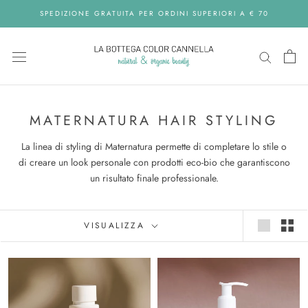
Skip
SPEDIZIONE GRATUITA PER ORDINI SUPERIORI A € 70
to
content
MATERNATURA HAIR STYLING
La linea di styling di Maternatura permette di completare lo stile o
di creare un look personale con prodotti eco-bio che garantiscono
un risultato finale professionale.
VISUALIZZA