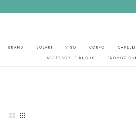
Skip
to
content
BRAND
SOLARI
VISO
CORPO
CAPELLI
ACCESSORI E BIJOUX
PROMOZION