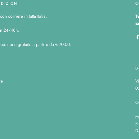
EDIZIONI
C
on corriere in tutta Italia.
T
E
n 24/48h.
edizione gratuite a partire da € 70,00.
D
re
V
0
O
M
Sa
D