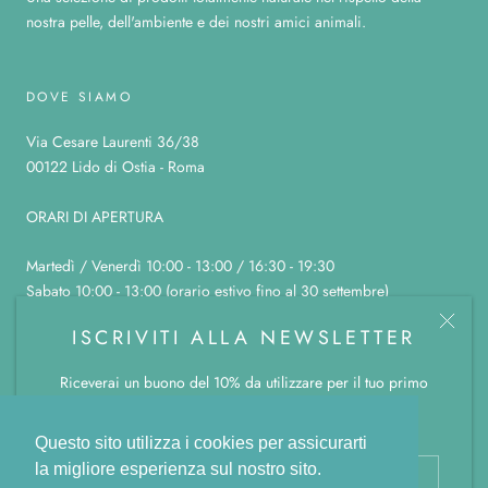
nostra pelle, dell'ambiente e dei nostri amici animali.
DOVE SIAMO
Via Cesare Laurenti 36/38
00122 Lido di Ostia - Roma
ORARI DI APERTURA
Martedì / Venerdì 10:00 - 13:00 / 16:30 - 19:30
Sabato 10:00 - 13:00 (orario estivo fino al 30 settembre)
Domenica, lunedì e sabato pomeriggio chiuso
ISCRIVITI ALLA NEWSLETTER
Riceverai un buono del 10% da utilizzare per il tuo primo
ordine.
© LA BOTTEGA COLOR CANNELLA
Powered by Shopify
Questo sito utilizza i cookies per assicurarti
la migliore esperienza sul nostro sito.