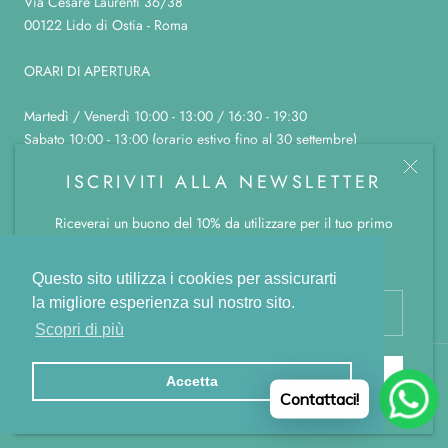
Via Cesare Laurenti 36/38
00122 Lido di Ostia - Roma
ORARI DI APERTURA
Martedì / Venerdì 10:00 - 13:00 / 16:30 - 19:30
Sabato 10:00 - 13:00 (orario estivo fino al 30 settembre)
Domenica, lunedì e sabato pomeriggio chiuso
ISCRIVITI ALLA NEWSLETTER
Riceverai un buono del 10% da utilizzare per il tuo primo
ordine.
© LA BOTTEGA COLOR CANNELLA
Powered by Shopify
Questo sito utilizza i cookies per assicurarti
la migliore esperienza sul nostro sito.
Scopri di più
SUBSCRIBE
Accetta
Contattaci!