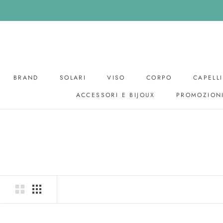
Skip
to
content
BRAND
SOLARI
VISO
CORPO
CAPELLI
ACCESSORI E BIJOUX
PROMOZION