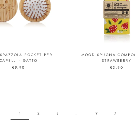
SPAZZOLA POCKET PER
MOOD SPUGNA COMPOS
CAPELLI - GATTO
STRAWBERRY
€9,90
€3,90
1
2
3
…
9