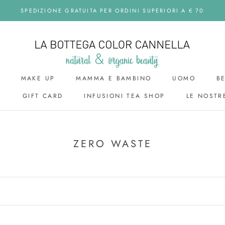
SPEDIZIONE GRATUITA PER ORDINI SUPERIORI A € 70
MAKE UP
MAMMA E BAMBINO
UOMO
B
I
GIFT CARD
INFUSIONI TEA SHOP
LE NOSTR
GIFT CARD
UOMO
ZERO WASTE