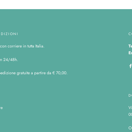
EDIZIONI
C
on corriere in tutta Italia.
T
E
n 24/48h.
edizione gratuite a partire da € 70,00.
D
re
V
0
O