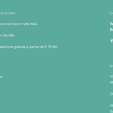
EDIZIONI
C
on corriere in tutta Italia.
T
E
n 24/48h.
edizione gratuite a partire da € 70,00.
D
re
V
0
O
M
Sa