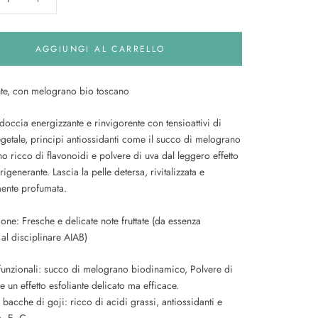
AGGIUNGI AL CARRELLO
te, con melograno bio toscano
occia energizzante e rinvigorente con tensioattivi di
egetale, principi antiossidanti come il succo di melograno
o ricco di flavonoidi e polvere di uva dal leggero effetto
-rigenerante. Lascia la pelle detersa, rivitalizzata e
ente profumata.
ione:
Fresche e delicate note fruttate (da essenza
al disciplinare AIAB)
funzionali: succo di melograno biodinamico,
Polvere di
e un effetto esfoliante delicato ma efficace.
i bacche di goji: ricco di acidi grassi, antiossidanti e