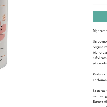
Rigeneran
Un bagnod
origine v
bio toscan
esfoliante
piacevolm
Profumaz
conforme 
Sostanze 
uva: svolg
Estratto d