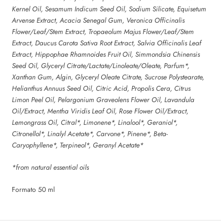
Kernel Oil, Sesamum Indicum Seed Oil, Sodium Silicate, Equisetum
Arvense Extract, Acacia Senegal Gum, Veronica Officinalis
Flower/Leaf/Stem Extract, Tropaeolum Majus Flower/Leaf/Stem
Extract, Daucus Carota Sativa Root Extract, Salvia Officinalis Leaf
Extract, Hippophae Rhamnoides Fruit Oil, Simmondsia Chinensis
Seed Oil, Glyceryl Citrate/Lactate/Linoleate/Oleate, Parfum*,
Xanthan Gum, Algin, Glyceryl Oleate Citrate, Sucrose Polystearate,
Helianthus Annuus Seed Oil, Citric Acid, Propolis Cera, Citrus
Limon Peel Oil, Pelargonium Graveolens Flower Oil, Lavandula
Oil/Extract, Mentha Viridis Leaf Oil, Rose Flower Oil/Extract,
Lemongrass Oil, Citral*, Limonene*, Linalool*, Geraniol*,
Citronellol*, Linalyl Acetate*, Carvone*, Pinene*, Beta-
Caryophyllene*, Terpineol*, Geranyl Acetate*
*from natural essential oils
Formato 50 ml