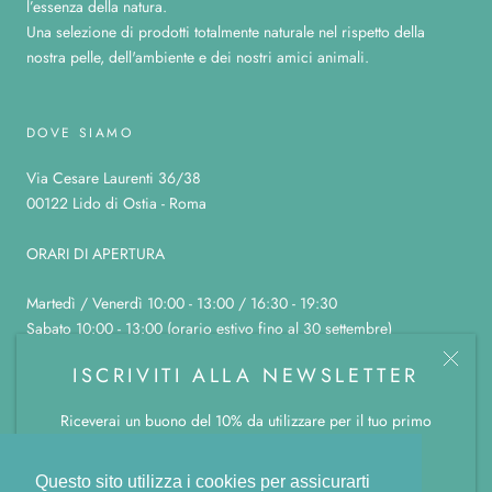
l’essenza della natura.
Una selezione di prodotti totalmente naturale nel rispetto della
nostra pelle, dell'ambiente e dei nostri amici animali.
DOVE SIAMO
Via Cesare Laurenti 36/38
00122 Lido di Ostia - Roma
ORARI DI APERTURA
Martedì / Venerdì 10:00 - 13:00 / 16:30 - 19:30
Sabato 10:00 - 13:00 (orario estivo fino al 30 settembre)
Domenica, lunedì e sabato pomeriggio chiuso
ISCRIVITI ALLA NEWSLETTER
Riceverai un buono del 10% da utilizzare per il tuo primo
ordine.
© LA BOTTEGA COLOR CANNELLA
Powered by Shopify
Questo sito utilizza i cookies per assicurarti