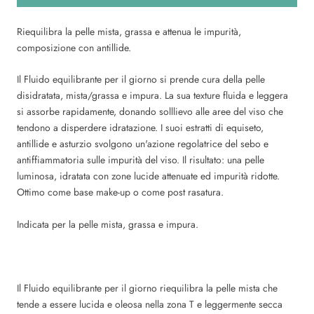
Riequilibra la pelle mista, grassa e attenua le impurità,
composizione con antillide.
Il Fluido equilibrante per il giorno si prende cura della pelle
disidratata, mista/grassa e impura. La sua texture fluida e leggera
si assorbe rapidamente, donando solllievo alle aree del viso che
tendono a disperdere idratazione. I suoi estratti di equiseto,
antillide e asturzio svolgono un'azione regolatrice del sebo e
antiffiammatoria sulle impurità del viso. Il risultato: una pelle
luminosa, idratata con zone lucide attenuate ed impurità ridotte.
Ottimo come base make-up o come post rasatura.
Indicata per la pelle mista, grassa e impura.
Il Fluido equilibrante per il giorno riequilibra la pelle mista che
tende a essere lucida e oleosa nella zona T e leggermente secca