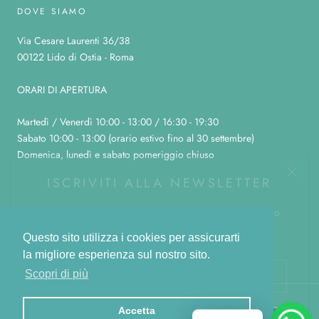
DOVE SIAMO
Via Cesare Laurenti 36/38
00122 Lido di Ostia - Roma
ORARI DI APERTURA
Martedì / Venerdì 10:00 - 13:00 / 16:30 - 19:30
Sabato 10:00 - 13:00 (orario estivo fino al 30 settembre)
Domenica, lunedì e sabato pomeriggio chiuso
ISCRIVITI ALLA NEWSLETTER
Riceverai un buono del 10% da utilizzare per il tuo primo
ordine.
© LA BOTTEGA COLOR CANNELLA
Powered by Shopify
Questo sito utilizza i cookies per assicurarti
la migliore esperienza sul nostro sito.
Scopri di più
SUBSCRIBE
Accetta