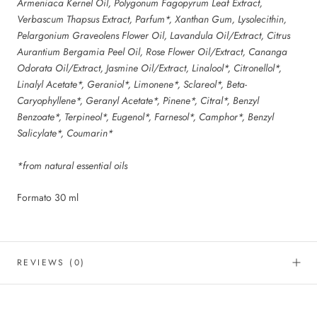
Armeniaca Kernel Oil, Polygonum Fagopyrum Leaf Extract,
Verbascum Thapsus Extract, Parfum*, Xanthan Gum, Lysolecithin,
Pelargonium Graveolens Flower Oil, Lavandula Oil/Extract, Citrus
Aurantium Bergamia Peel Oil, Rose Flower Oil/Extract, Cananga
Odorata Oil/Extract, Jasmine Oil/Extract, Linalool*, Citronellol*,
Linalyl Acetate*, Geraniol*, Limonene*, Sclareol*, Beta-
Caryophyllene*, Geranyl Acetate*, Pinene*, Citral*, Benzyl
Benzoate*, Terpineol*, Eugenol*, Farnesol*, Camphor*, Benzyl
Salicylate*, Coumarin*
*from natural essential oils
Formato 30 ml
REVIEWS
(0)