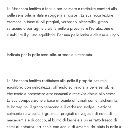
La Maschera lenitiva è ideale per calmare e restituire comfort alla
pelle sensibile, irritata e soggetta a rossori. La sua ricca texture
cremosa, a base di oli pregiati, verbasco, alchemilla, grano
saraceno e borragine aiuta la pelle a preservare l'idratazione e
ristabilire il giusto equilibrio. Per una pelle lenita e distesa a lungo.
Indicata per la
pelle sensibile, arrossata e stressata.
La Maschera lenitiva restituisce alla pelle il proprio naturale
equilibrio con delicatezza, offrendo sollievo alla pelle sensibile,
che tende a presentare arrossamenti e reattività dovuti allo stress.
La sua composizione a base di piante officinali come l’alchemilla,
la borragine, il grano saraceno e il verbasco svolge un’azione
calmante sulla pelle. E grazie ai pregiati oli vegetali di noce di
macadamia e di cocco, al burro di karité e a un estratto fresco di
semi di cotogna, arricchiti con acqua di amamelide, aiuta la pelle a