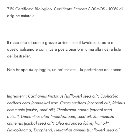
71% Certificato Biologico. Certificato Ecocert COSMOS - 100% di
origine naturale.
Il ricco olio di cocco grezzo arricchisce il favoloso sapore di
questo balsamo e continua a posizionarlo in cima alla nostra lista
dei bestseller.
Non troppo da spiaggia, un po' tostato... la perfezione del cocco.
Ingredienti:
Carthamus tinctorius (safflower) seed oil*, Euphorbia
cerifera cera (candellia) wax, Cocos nucifera (coconut) oil*, Ricinus
communis (castor) seed oil*, Theobroma cacao (cacao) seed
butter*, Limnanthes alba (meadowfoam) seed oil, Simmondsia
chinensis (jojoba) seed oil*, Olea europaea (olive) fruit oil*,
Flavor/Aroma, Tocopherol, Helianthus annuus (sunflower) seed oil