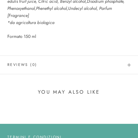
edulis fruit juice, Citric acid, Benzyl alcohol,Disodium phosphate,
Phenoxyethanol,Phenethyl alcohol,Undecyl alcohol, Parfum
[Fragrance]
*da agricoltura biologica
Formato 150 ml
REVIEWS
(0)
YOU MAY ALSO LIKE
TERMINI E CONDIZIONI