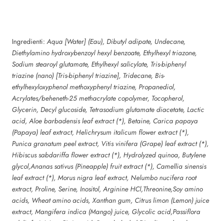
Ingredienti:
Aqua [Water] (Eau), Dibutyl adipate, Undecane,
Diethylamino hydroxybenzoyl hexyl benzoate, Ethylhexyl triazone,
Sodium stearoyl glutamate, Ethylhexyl salicylate, Tris-biphenyl
triazine (nano) [Tris-biphenyl triazine], Tridecane, Bis-
ethylhexyloxyphenol methoxyphenyl triazine, Propanediol,
Acrylates/beheneth-25 methacrylate copolymer, Tocopherol,
Glycerin, Decyl glucoside, Tetrasodium glutamate diacetate, Lactic
acid, Aloe barbadensis leaf extract (*), Betaine, Carica papaya
(Papaya) leaf extract, Helichrysum italicum flower extract (*),
Punica granatum peel extract, Vitis vinifera (Grape) leaf extract (*),
Hibiscus sabdariffa flower extract (*), Hydrolyzed quinoa, Butylene
glycol,Ananas sativus (Pineapple) fruit extract (*), Camellia sinensis
leaf extract (*), Morus nigra leaf extract, Nelumbo nucifera root
extract, Proline, Serine, Inositol, Arginine HCl,Threonine,Soy amino
acids, Wheat amino acids, Xanthan gum, Citrus limon (Lemon) juice
extract, Mangifera indica (Mango) juice, Glycolic acid,Passiflora