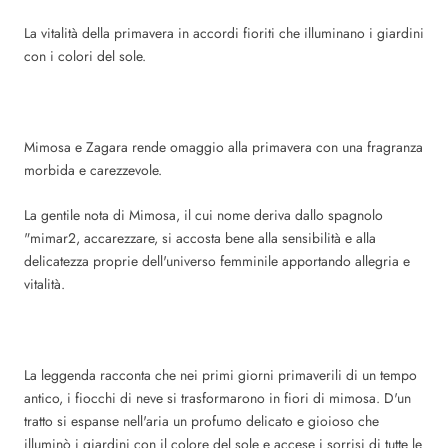
La vitalità della primavera in accordi fioriti che illuminano i giardini
con i colori del sole.
Mimosa e Zagara rende omaggio alla primavera con una fragranza
morbida e carezzevole.
La gentile nota di Mimosa, il cui nome deriva dallo spagnolo
"mimar2, accarezzare, si accosta bene alla sensibilità e alla
delicatezza proprie dell'universo femminile apportando allegria e
vitalità.
La leggenda racconta che nei primi giorni primaverili di un tempo
antico, i fiocchi di neve si trasformarono in fiori di mimosa. D'un
tratto si espanse nell'aria un profumo delicato e gioioso che
illuminò i giardini con il colore del sole e accese i sorrisi di tutte le