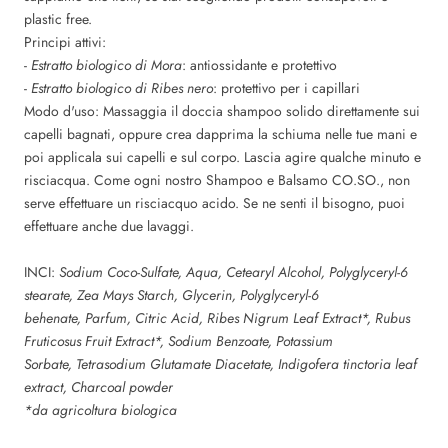
plastic free.
Principi attivi:
-
Estratto biologico di Mora
: antiossidante e protettivo
-
Estratto biologico di Ribes nero
: protettivo per i capillari
Modo d'uso: Massaggia il doccia shampoo solido direttamente sui
capelli bagnati, oppure crea dapprima la schiuma nelle tue mani e
poi applicala sui capelli e sul corpo. Lascia agire qualche minuto e
risciacqua. Come ogni nostro Shampoo e Balsamo CO.SO., non
serve effettuare un risciacquo acido. Se ne senti il bisogno, puoi
effettuare anche due lavaggi.
INCI:
Sodium Coco-Sulfate, Aqua, Cetearyl Alcohol, Polyglyceryl-6
stearate, Zea Mays Starch,
Glycerin
, Polyglyceryl-6
behenate, Parfum,
Citric Acid
, Ribes Nigrum Leaf Extract*, Rubus
Fruticosus Fruit Extract*,
Sodium Benzoate
,
Potassium
Sorbate
, Tetrasodium Glutamate Diacetate, Indigofera tinctoria leaf
extract, Charcoal powder
*da agricoltura biologica