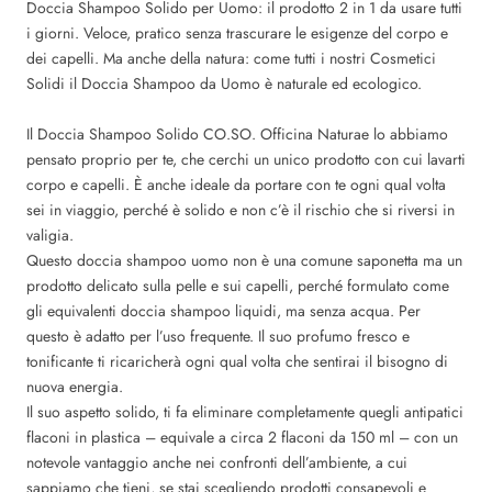
Doccia Shampoo Solido per Uomo: il prodotto 2 in 1 da usare tutti
i giorni. Veloce, pratico senza trascurare le esigenze del corpo e
dei capelli. Ma anche della natura: come tutti i nostri Cosmetici
Solidi il Doccia Shampoo da Uomo è naturale ed ecologico.
Il
Doccia Shampoo Solido CO.SO. Officina Naturae lo abbiamo
pensato proprio per te, che cerchi un unico prodotto con cui lavarti
corpo e capelli. È anche ideale da portare con te ogni qual volta
sei in viaggio, perché è solido e non c’è il rischio che si riversi in
valigia.
Questo doccia shampoo uomo non è una comune saponetta ma un
prodotto delicato sulla pelle e sui capelli, perché formulato come
gli equivalenti doccia shampoo liquidi, ma senza acqua. Per
questo è adatto per l’uso frequente. Il suo profumo fresco e
tonificante ti ricaricherà ogni qual volta che sentirai il bisogno di
nuova energia.
Il suo aspetto solido, ti fa eliminare completamente quegli antipatici
flaconi in plastica – equivale a circa 2 flaconi da 150 ml
– con un
notevole vantaggio anche nei confronti dell’ambiente, a cui
sappiamo che tieni, se stai scegliendo prodotti consapevoli e