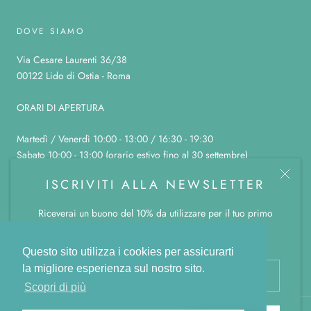
DOVE SIAMO
Via Cesare Laurenti 36/38
00122 Lido di Ostia - Roma
ORARI DI APERTURA
Martedì / Venerdì 10:00 - 13:00 / 16:30 - 19:30
Sabato 10:00 - 13:00 (orario estivo fino al 30 settembre)
Domenica, lunedì e sabato pomeriggio chiuso
ISCRIVITI ALLA NEWSLETTER
Riceverai un buono del 10% da utilizzare per il tuo primo
ordine.
© LA BOTTEGA COLOR CANNELLA
Powered by Shopify
Questo sito utilizza i cookies per assicurarti
la migliore esperienza sul nostro sito.
Scopri di più