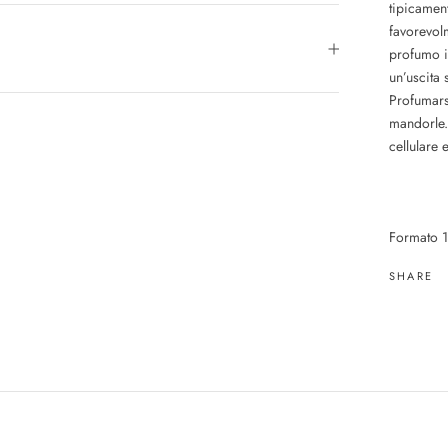
tipicament
favorevolm
profumo i
un’uscita
Profumarsi
mandorle.
cellulare e
Formato 
SHARE