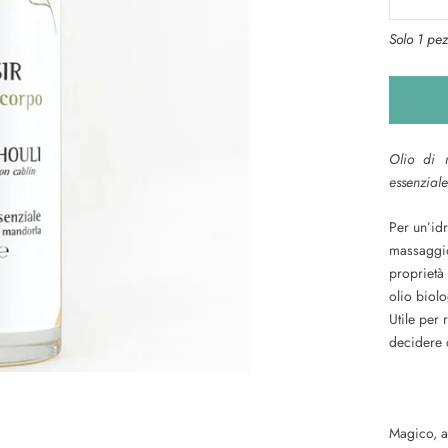
Solo 1 pez
Olio di 
essenziale
Per un’id
massaggio
proprietà 
olio biolo
Utile per 
decidere d
Magico, af